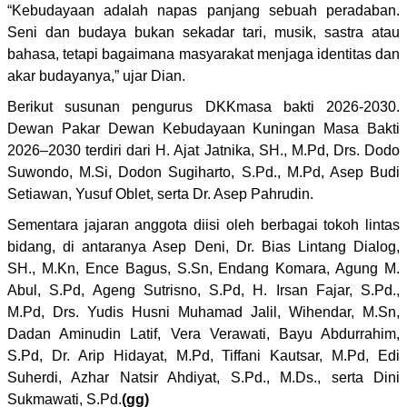
“Kebudayaan adalah napas panjang sebuah peradaban.
Seni dan budaya bukan sekadar tari, musik, sastra atau
bahasa, tetapi bagaimana masyarakat menjaga identitas dan
akar budayanya,” ujar Dian.
Berikut susunan pengurus DKKmasa bakti 2026-2030.
Dewan Pakar Dewan Kebudayaan Kuningan Masa Bakti
2026–2030 terdiri dari H. Ajat Jatnika, SH., M.Pd, Drs. Dodo
Suwondo, M.Si, Dodon Sugiharto, S.Pd., M.Pd, Asep Budi
Setiawan, Yusuf Oblet, serta Dr. Asep Pahrudin.
Sementara jajaran anggota diisi oleh berbagai tokoh lintas
bidang, di antaranya Asep Deni, Dr. Bias Lintang Dialog,
SH., M.Kn, Ence Bagus, S.Sn, Endang Komara, Agung M.
Abul, S.Pd, Ageng Sutrisno, S.Pd, H. Irsan Fajar, S.Pd.,
M.Pd, Drs. Yudis Husni Muhamad Jalil, Wihendar, M.Sn,
Dadan Aminudin Latif, Vera Verawati, Bayu Abdurrahim,
S.Pd, Dr. Arip Hidayat, M.Pd, Tiffani Kautsar, M.Pd, Edi
Suherdi, Azhar Natsir Ahdiyat, S.Pd., M.Ds., serta Dini
Sukmawati, S.Pd.
(gg)