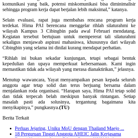
komunikasi yang baik, potensi miskomunikasi bisa diminimalisir
sehingga program kerja dapat berjalan lebih maksimal,” katanya.
Selain evaluasi, rapat juga membahas rencana program kerja
terdekat. Hima PAI berencana menggelar rihlah silaturahmi ke
wilayah Kampus 3 Cibingbin pada awal Februari mendatang.
Kegiatan tersebut bertujuan untuk mempererat tali silaturahmi
sekaligus menjawab aspirasi mahasiswa, khususnya dari wilayah
Cibingbin yang selama ini dinilai kurang mendapat perhatian.
“Rihlah ini bukan sekadar kunjungan, tetapi sebagai bentuk
kepedulian dan upaya memperkuat kebersamaan. Kami ingin
memastikan tidak ada wilayah yang merasa dianaktirikan,” jelasnya.
Menutup wawancara, Yayat menyampaikan pesan kepada seluruh
anggota agar tetap solid dan terus berjuang bersama dalam
menjalankan roda organisasi. “Harapan saya, Hima PAI tetap solid
dan tidak terpecah belah meskipun banyak rintangan. Setiap
masalah pasti ada solusinya, tergantung bagaimana kita
menyikapinya,” pungkasnya.
(TU)
Berita Terkait
Perluas Jejaring, Uniku MoU dengan Thailand Maejo ...
18 Perguruan Tinggi Anggota AHEIC Jalin Kerjasama